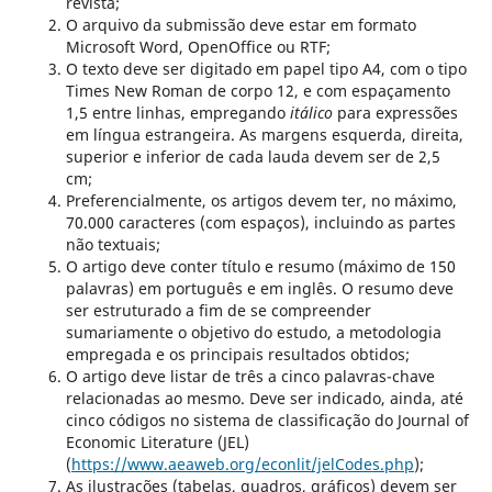
revista;
O arquivo da submissão deve estar em formato
Microsoft Word, OpenOffice ou RTF;
O texto deve ser digitado em papel tipo A4, com o tipo
Times New Roman de corpo 12, e com espaçamento
1,5 entre linhas, empregando
itálico
para expressões
em língua estrangeira. As margens esquerda, direita,
superior e inferior de cada lauda devem ser de 2,5
cm;
Preferencialmente, os artigos devem ter, no máximo,
70.000 caracteres (com espaços), incluindo as partes
não textuais;
O artigo deve conter título e resumo (máximo de 150
palavras) em português e em inglês. O resumo deve
ser estruturado a fim de se compreender
sumariamente o objetivo do estudo, a metodologia
empregada e os principais resultados obtidos;
O artigo deve listar de três a cinco palavras-chave
relacionadas ao mesmo. Deve ser indicado, ainda, até
cinco códigos no sistema de classificação do Journal of
Economic Literature (JEL)
(
https://www.aeaweb.org/econlit/jelCodes.php
);
As ilustrações (tabelas, quadros, gráficos) devem ser