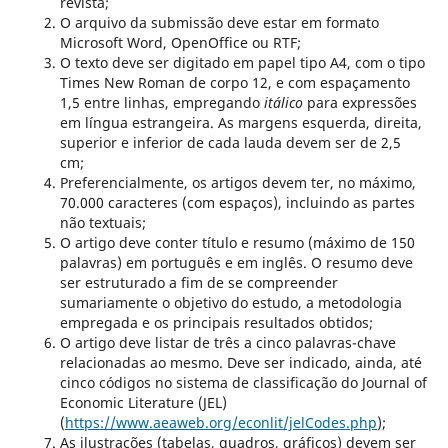
revista;
O arquivo da submissão deve estar em formato
Microsoft Word, OpenOffice ou RTF;
O texto deve ser digitado em papel tipo A4, com o tipo
Times New Roman de corpo 12, e com espaçamento
1,5 entre linhas, empregando
itálico
para expressões
em língua estrangeira. As margens esquerda, direita,
superior e inferior de cada lauda devem ser de 2,5
cm;
Preferencialmente, os artigos devem ter, no máximo,
70.000 caracteres (com espaços), incluindo as partes
não textuais;
O artigo deve conter título e resumo (máximo de 150
palavras) em português e em inglês. O resumo deve
ser estruturado a fim de se compreender
sumariamente o objetivo do estudo, a metodologia
empregada e os principais resultados obtidos;
O artigo deve listar de três a cinco palavras-chave
relacionadas ao mesmo. Deve ser indicado, ainda, até
cinco códigos no sistema de classificação do Journal of
Economic Literature (JEL)
(
https://www.aeaweb.org/econlit/jelCodes.php
);
As ilustrações (tabelas, quadros, gráficos) devem ser